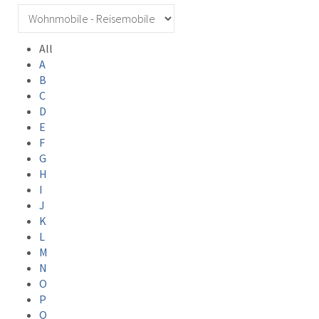
All
A
B
C
D
E
F
G
H
I
J
K
L
M
N
O
P
Q