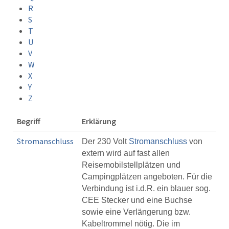
R
S
T
U
V
W
X
Y
Z
Begriff
Erklärung
Stromanschluss
Der 230 Volt
Stromanschluss
von
extern wird auf fast allen
Reisemobilstellplätzen und
Campingplätzen angeboten. Für die
Verbindung ist i.d.R. ein blauer sog.
CEE Stecker und eine Buchse
sowie eine Verlängerung bzw.
Kabeltrommel nötig. Die im