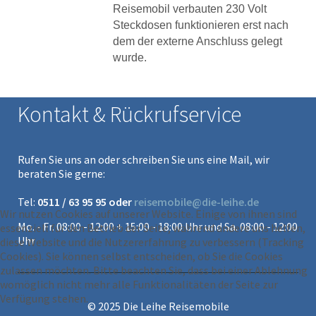
Reisemobil verbauten 230 Volt
Steckdosen funktionieren erst nach
dem der externe Anschluss gelegt
wurde.
Kontakt & Rückrufservice
Rufen Sie uns an oder schreiben Sie uns eine Mail, wir
beraten Sie gerne:
Tel:
0511 / 63 95 95 oder
reisemobile@die-leihe.de
Wir nutzen Cookies auf unserer Website. Einige von ihnen sind
Mo. - Fr. 08:00 - 12:00 + 15:00 - 18:00 Uhr und Sa. 08:00 - 12:00
essenziell für den Betrieb der Seite, während andere uns helfen,
Uhr
diese Website und die Nutzererfahrung zu verbessern (Tracking
Cookies). Sie können selbst entscheiden, ob Sie die Cookies
zulassen möchten. Bitte beachten Sie, dass bei einer Ablehnung
womöglich nicht mehr alle Funktionalitäten der Seite zur
Verfügung stehen.
© 2025 Die Leihe Reisemobile