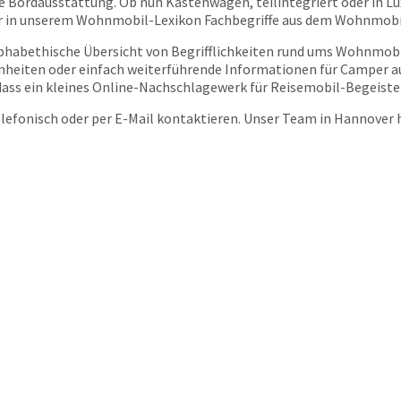
e Bordausstattung. Ob nun Kastenwagen, teilintegriert oder in Lu
ir in unserem Wohnmobil-Lexikon Fachbegriffe aus dem Wohnmobi
habethische Übersicht von Begrifflichkeiten rund ums Wohnmobil,
heiten oder einfach weiterführende Informationen für Camper auf
o dass ein kleines Online-Nachschlagewerk für Reisemobil-Begeiste
elefonisch oder per E-Mail kontaktieren. Unser Team in Hannover h