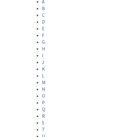
A
B
C
D
E
F
G
H
I
J
K
L
M
N
O
P
Q
R
S
T
U