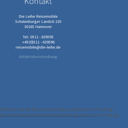
Kontakt
Die Leihe Reisemobile
Schulenburger Landstr.130
30165 Hannover
Tel.: 0511 - 639595
+49 (0)511 - 639596
reisemobile@die-leihe.de
Anfahrtsbeschreibung
se Website und die Nutzererfahrung zu verbessern (Tracking
ich nicht mehr alle Funktionalitäten der Seite zur Verfügung