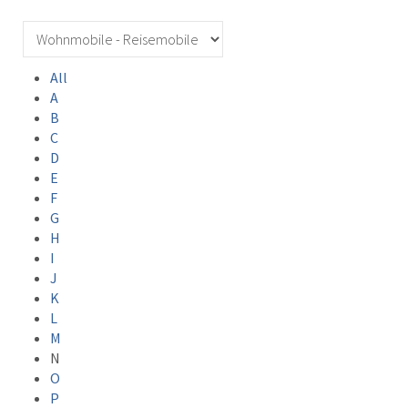
All
A
B
C
D
E
F
G
H
I
J
K
L
M
N
O
P