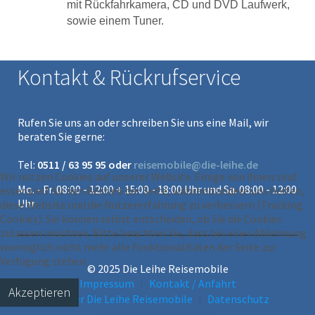
mit Rückfahrkamera, CD und DVD Laufwerk,
sowie einem Tuner.
Kontakt & Rückrufservice
Rufen Sie uns an oder schreiben Sie uns eine Mail, wir
beraten Sie gerne:
Tel:
0511 / 63 95 95 oder
reisemobile@die-leihe.de
Wir nutzen Cookies auf unserer Website. Einige von ihnen sind
Mo. - Fr. 08:00 - 12:00 + 15:00 - 18:00 Uhr und Sa. 08:00 - 12:00
essenziell für den Betrieb der Seite, während andere uns helfen,
Uhr
diese Website und die Nutzererfahrung zu verbessern (Tracking
Cookies). Sie können selbst entscheiden, ob Sie die Cookies
zulassen möchten. Bitte beachten Sie, dass bei einer Ablehnung
womöglich nicht mehr alle Funktionalitäten der Seite zur
Verfügung stehen.
© 2025 Die Leihe Reisemobile
Impressum
Kontakt / Anfahrt
Akzeptieren
Über Die Leihe Reisemobile
Datenschutz
Weitere Informationen