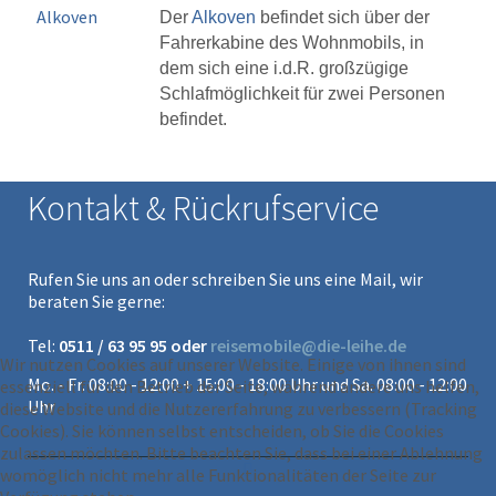
Alkoven
Der
Alkoven
befindet sich über der
Fahrerkabine des Wohnmobils, in
dem sich eine i.d.R. großzügige
Schlafmöglichkeit für zwei Personen
befindet.
Kontakt & Rückrufservice
Rufen Sie uns an oder schreiben Sie uns eine Mail, wir
beraten Sie gerne:
Tel:
0511 / 63 95 95 oder
reisemobile@die-leihe.de
Wir nutzen Cookies auf unserer Website. Einige von ihnen sind
Mo. - Fr. 08:00 - 12:00 + 15:00 - 18:00 Uhr und Sa. 08:00 - 12:00
essenziell für den Betrieb der Seite, während andere uns helfen,
Uhr
diese Website und die Nutzererfahrung zu verbessern (Tracking
Cookies). Sie können selbst entscheiden, ob Sie die Cookies
zulassen möchten. Bitte beachten Sie, dass bei einer Ablehnung
womöglich nicht mehr alle Funktionalitäten der Seite zur