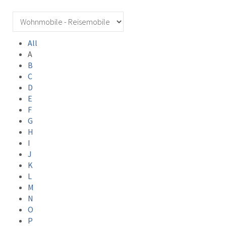
All
A
B
C
D
E
F
G
H
I
J
K
L
M
N
O
P