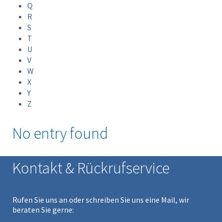
Q
R
S
T
U
V
W
X
Y
Z
No entry found
Kontakt & Rückrufservice
Rufen Sie uns an oder schreiben Sie uns eine Mail, wir
beraten Sie gerne: