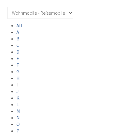
All
A
B
C
D
E
F
G
H
I
J
K
L
M
N
O
P