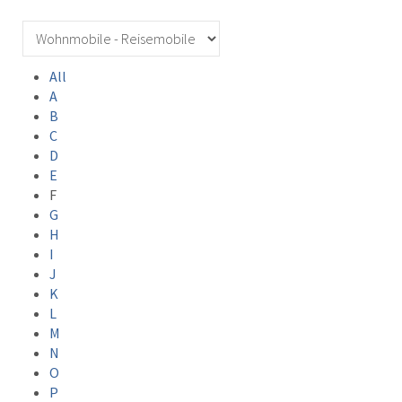
All
A
B
C
D
E
F
G
H
I
J
K
L
M
N
O
P