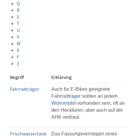
Q
R
S
T
U
V
W
X
Y
Z
Begriff
Erklärung
Fahrradträger
Auch für E-Bikes geeignete
Fahrradträger
sollten an jedem
Wohnmobil
vorhanden sein, oft an
den Hecktüren, aber auch auf der
AHK verbaut.
Frischwassertank
Das Fassungsvermögen eines