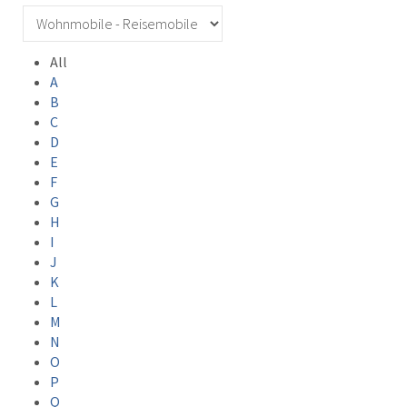
All
A
B
C
D
E
F
G
H
I
J
K
L
M
N
O
P
Q