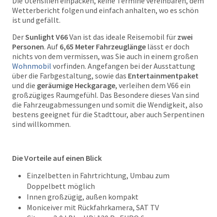
Die Utensilien einpacken, keine Termine vereinbaren, dem
Wetterbericht folgen und einfach anhalten, wo es schön
ist und gefällt.
Der
Sunlight V66
Van ist das ideale Reisemobil für
zwei
Personen
. Auf
6,65 Meter Fahrzeuglänge
lässt er doch
nichts von dem vermissen, was Sie auch in einem großen
Wohnmobil
vorfinden. Angefangen bei der Ausstattung
über die Farbgestaltung, sowie das
Entertainmentpaket
und die
geräumige Heckgarage
, verleihen dem V66 ein
großzügiges Raumgefühl. Das Besondere dieses Van sind
die Fahrzeugabmessungen und somit die Wendigkeit, also
bestens geeignet für die Stadttour, aber auch Serpentinen
sind willkommen.
Die Vorteile auf einen Blick
Einzelbetten in Fahrtrichtung, Umbau zum
Doppelbett möglich
Innen großzügig, außen kompakt
Moniceiver mit Rückfahrkamera, SAT TV