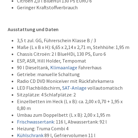
Citroen 2,0 l BlueHDi 130 Ps EURO 6
Geringer Kraftstoffverbrauch
Ausstattung und Daten
3,5 t zul. GG, Führerschein Klasse B / 3
Maße (L x B x H): 6,65 x 2,14 x 2,71 m, Stehhöhe: 1,95 m
Chassis Citroën: 2 l BlueHDi, 130 PS, Euro 6
ESP, ASR, Hill Holder, Tempomat
90 l Dieseltank,
Klimaanlage
Fahrerhaus
Getriebe: manuelle Schaltung
Radio CD DVD Moniceiver mit Rückfahrkamera
LED Flachbildschirm,
SAT-Anlage
vollautomatisch
Sitzplätze: 4 Schlafplätze: 2
Einzelbetten im Heck (L x B): ca. 2,00 x 0,70 + 1,95 x
0,80 m
Umbau zum Doppelbett (L x B): 2,00 x 1,95 m
Frischwassertank
: 116 l, Abwassertank: 92 l
Heizung: Truma Combi 4
Kühlschrank
89 l, Gefriervolumen 11 l