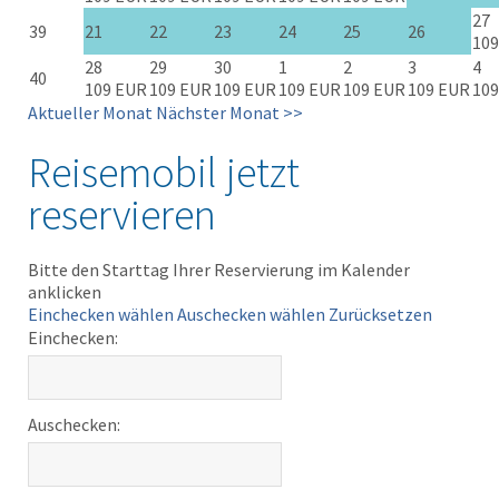
27
39
21
22
23
24
25
26
109
28
29
30
1
2
3
4
40
109 EUR
109 EUR
109 EUR
109 EUR
109 EUR
109 EUR
109
Aktueller Monat
Nächster Monat >>
Reisemobil jetzt
reservieren
Bitte den Starttag Ihrer Reservierung im Kalender
anklicken
Einchecken wählen
Auschecken wählen
Zurücksetzen
Einchecken:
Auschecken: