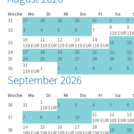
Woche
Mo
Di
Mi
Do
Fr
Sa
31
27
28
29
30
31
1
2
8
9
32
3
4
5
6
7
119 EUR
119
10
11
12
13
14
33
15
16
119 EUR
119 EUR
119 EUR
119 EUR
119 EUR
34
17
18
19
20
21
22
23
35
24
25
26
27
28
29
30
31
36
1
2
3
4
5
6
119 EUR
September 2026
Woche
Mo
Di
Mi
Do
Fr
Sa
1
36
31
2
3
4
5
6
119 EUR
11
12
13
37
7
8
9
10
109 EUR
109 EUR
109
14
15
16
17
18
38
19
20
109 EUR
109 EUR
109 EUR
109 EUR
109 EUR