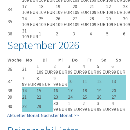
109 EUR
109 EUR
109 EUR
109 EUR
109 EUR
109 EUR
109
17
18
19
20
21
22
23
34
109 EUR
109 EUR
109 EUR
109 EUR
109 EUR
109 EUR
109
24
25
26
27
28
29
30
35
109 EUR
109 EUR
109 EUR
109 EUR
109 EUR
109 EUR
109
31
36
1
2
3
4
5
6
109 EUR
September 2026
Woche
Mo
Di
Mi
Do
Fr
Sa
So
1
2
3
4
5
6
36
31
109 EUR
99 EUR
99 EUR
99 EUR
99 EUR
99 EUR
7
8
9
37
10
11
12
13
99 EUR
99 EUR
99 EUR
38
14
15
16
17
18
19
20
39
21
22
23
24
25
26
27
30
1
2
3
4
40
28
29
99 EUR
99 EUR
99 EUR
99 EUR
99 EUR
Aktueller Monat
Nächster Monat >>