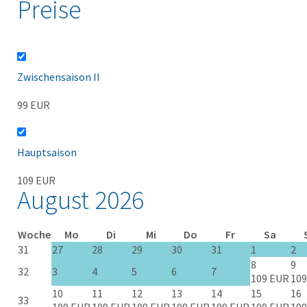
Preise
Zwischensaison II
99 EUR
Hauptsaison
109 EUR
August 2026
Woche
Mo
Di
Mi
Do
Fr
Sa
31
27
28
29
30
31
1
2
8
9
32
3
4
5
6
7
109 EUR
109
10
11
12
13
14
15
16
33