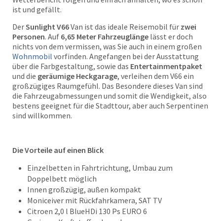
ist und gefällt.
Der
Sunlight V66
Van ist das ideale Reisemobil für
zwei
Personen
. Auf
6,65 Meter Fahrzeuglänge
lässt er doch
nichts von dem vermissen, was Sie auch in einem großen
Wohnmobil
vorfinden. Angefangen bei der Ausstattung
über die Farbgestaltung, sowie das
Entertainmentpaket
und die
geräumige Heckgarage
, verleihen dem V66 ein
großzügiges Raumgefühl. Das Besondere dieses Van sind
die Fahrzeugabmessungen und somit die Wendigkeit, also
bestens geeignet für die Stadttour, aber auch Serpentinen
sind willkommen.
Die Vorteile auf einen Blick
Einzelbetten in Fahrtrichtung, Umbau zum
Doppelbett möglich
Innen großzügig, außen kompakt
Moniceiver mit Rückfahrkamera, SAT TV
Citroen 2,0 l BlueHDi 130 Ps EURO 6