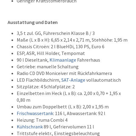
Geringer Kraftstoffverbrauch
Ausstattung und Daten
3,5 t zul. GG, Führerschein Klasse B / 3
Maße (L x B x H): 6,65 x 2,14 x 2,71 m, Stehhöhe: 1,95 m
Chassis Citroën: 2 l BlueHDi, 130 PS, Euro 6
ESP, ASR, Hill Holder, Tempomat
90 l Dieseltank,
Klimaanlage
Fahrerhaus
Getriebe: manuelle Schaltung
Radio CD DVD Moniceiver mit Rückfahrkamera
LED Flachbildschirm,
SAT-Anlage
vollautomatisch
Sitzplätze: 4 Schlafplätze: 2
Einzelbetten im Heck (L x B): ca. 2,00 x 0,70 + 1,95 x
0,80 m
Umbau zum Doppelbett (L x B): 2,00 x 1,95 m
Frischwassertank
: 116 l, Abwassertank: 92 l
Heizung: Truma Combi 4
Kühlschrank
89 l, Gefriervolumen 11 l
Trittstufe elektr., Einstiegsbeleuchtung