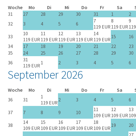
Woche
Mo
Di
Mi
Do
Fr
Sa
31
27
28
29
30
31
1
2
7
8
9
32
3
4
5
6
119 EUR
119 EUR
119
10
11
12
13
14
33
15
16
119 EUR
119 EUR
119 EUR
119 EUR
119 EUR
34
17
18
19
20
21
22
23
35
24
25
26
27
28
29
30
31
36
1
2
3
4
5
6
119 EUR
September 2026
Woche
Mo
Di
Mi
Do
Fr
Sa
1
36
31
2
3
4
5
6
119 EUR
11
12
13
37
7
8
9
10
109 EUR
109 EUR
109
14
15
16
17
18
38
19
20
109 EUR
109 EUR
109 EUR
109 EUR
109 EUR
27