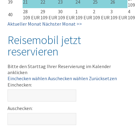
39
21
22
23
24
25
26
109
28
29
30
1
2
3
4
40
109 EUR
109 EUR
109 EUR
109 EUR
109 EUR
109 EUR
109
Aktueller Monat
Nächster Monat >>
Reisemobil jetzt
reservieren
Bitte den Starttag Ihrer Reservierung im Kalender
anklicken
Einchecken wählen
Auschecken wählen
Zurücksetzen
Einchecken:
Auschecken: