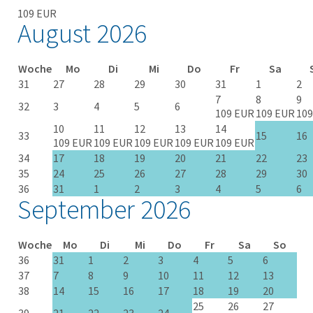
109 EUR
August 2026
Woche
Mo
Di
Mi
Do
Fr
Sa
31
27
28
29
30
31
1
2
7
8
9
32
3
4
5
6
109 EUR
109 EUR
109
10
11
12
13
14
33
15
16
109 EUR
109 EUR
109 EUR
109 EUR
109 EUR
34
17
18
19
20
21
22
23
35
24
25
26
27
28
29
30
36
31
1
2
3
4
5
6
September 2026
Woche
Mo
Di
Mi
Do
Fr
Sa
So
36
31
1
2
3
4
5
6
37
7
8
9
10
11
12
13
38
14
15
16
17
18
19
20
25
26
27