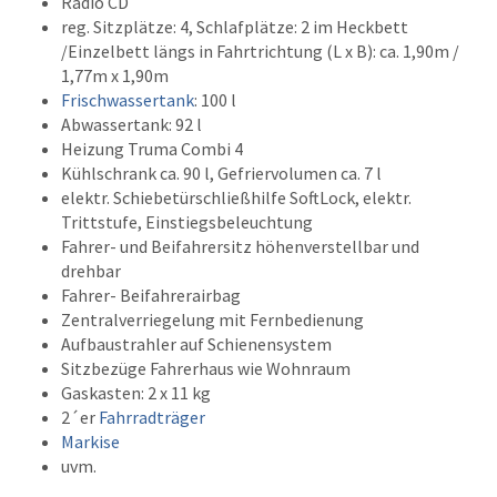
Radio CD
reg. Sitzplätze: 4, Schlafplätze: 2 im Heckbett
/Einzelbett längs in Fahrtrichtung (L x B): ca. 1,90m /
1,77m x 1,90m
Frischwassertank
: 100 l
Abwassertank: 92 l
Heizung Truma Combi 4
Kühlschrank ca. 90 l, Gefriervolumen ca. 7 l
elektr. Schiebetürschließhilfe SoftLock, elektr.
Trittstufe, Einstiegsbeleuchtung
Fahrer- und Beifahrersitz höhenverstellbar und
drehbar
Fahrer- Beifahrerairbag
Zentralverriegelung mit Fernbedienung
Aufbaustrahler auf Schienensystem
Sitzbezüge Fahrerhaus wie Wohnraum
Gaskasten: 2 x 11 kg
2´er
Fahrradträger
Markise
uvm.