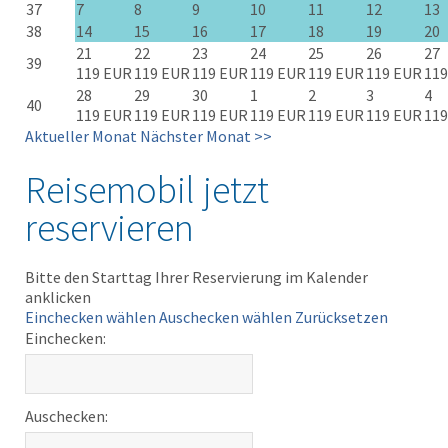
37
7
8
9
10
11
12
13
38
14
15
16
17
18
19
20
21
22
23
24
25
26
27
39
119 EUR
119 EUR
119 EUR
119 EUR
119 EUR
119 EUR
119
28
29
30
1
2
3
4
40
119 EUR
119 EUR
119 EUR
119 EUR
119 EUR
119 EUR
119
Aktueller Monat
Nächster Monat >>
Reisemobil jetzt
reservieren
Bitte den Starttag Ihrer Reservierung im Kalender
anklicken
Einchecken wählen
Auschecken wählen
Zurücksetzen
Einchecken:
Auschecken: