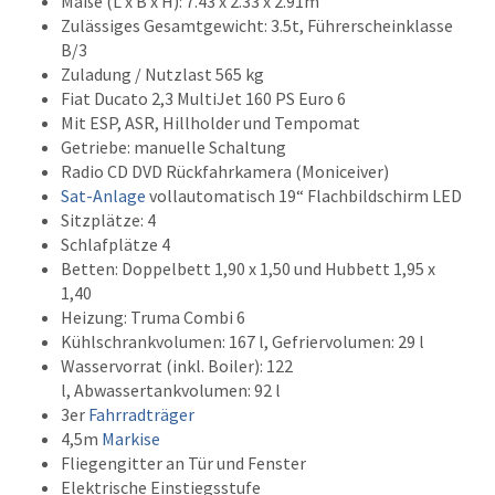
Maße (L x B x H): 7.43 x 2.33 x 2.91m
Zulässiges Gesamtgewicht: 3.5t, Führerscheinklasse
B/3
Zuladung / Nutzlast 565 kg
Fiat Ducato 2,3 MultiJet 160 PS Euro 6
Mit ESP, ASR, Hillholder und Tempomat
Getriebe: manuelle Schaltung
Radio CD DVD Rückfahrkamera (Moniceiver)
Sat-Anlage
vollautomatisch 19
“
Flachbildschirm LED
Sitzplätze: 4
Schlafplätze 4
Betten: Doppelbett 1,90 x 1,50 und Hubbett 1,95 x
1,40
Heizung: Truma Combi 6
Kühlschrankvolumen: 167 l, Gefriervolumen: 29 l
Wasservorrat (inkl. Boiler): 122
l, Abwassertankvolumen: 92 l
3er
Fahrradträger
4,5m
Markise
Fliegengitter an Tür und Fenster
Elektrische Einstiegsstufe