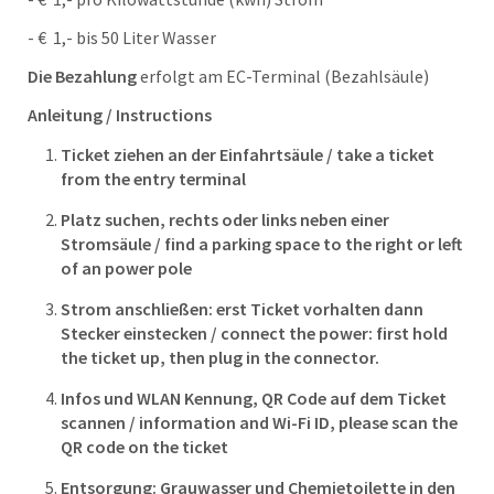
- € 1,- bis 50 Liter Wasser
Die Bezahlung
erfolgt am EC-Terminal (Bezahlsäule)
Anleitung / Instructions
Ticket ziehen an der Einfahrtsäule /
take a ticket
from the entry terminal
Platz suchen, rechts oder links neben einer
Stromsäule /
find a parking space to the right or left
of an power pole
Strom anschließen: erst Ticket vorhalten dann
Stecker einstecken / c
onnect the power: first hold
the ticket up, then plug in the connector.
Infos und WLAN Kennung, QR Code auf dem Ticket
scannen /
information and Wi-Fi ID, please scan the
QR code on the ticket
Entsorgung: Grauwasser und Chemietoilette in den