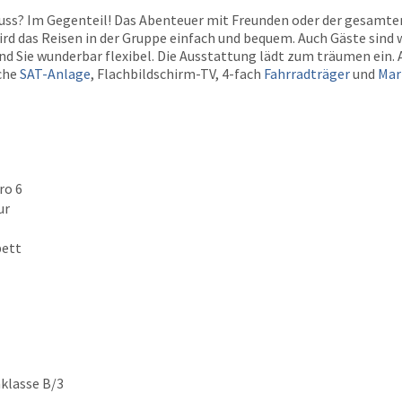
uss? Im Gegenteil! Das Abenteuer mit Freunden oder der gesamten 
ird das Reisen in der Gruppe einfach und bequem. Auch Gäste sin
 Sie wunderbar flexibel. Die Ausstattung lädt zum träumen ein. A
che
SAT-Anlage
, Flachbildschirm-TV, 4-fach
Fahrradträger
und
Mar
ro 6
ur
bett
nklasse B/3