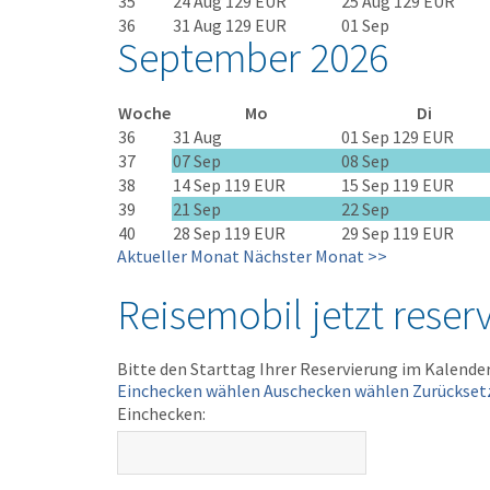
35
24 Aug
129 EUR
25 Aug
129 EUR
36
31 Aug
129 EUR
01 Sep
September 2026
Woche
Mo
Di
36
31 Aug
01 Sep
129 EUR
37
07 Sep
08 Sep
38
14 Sep
119 EUR
15 Sep
119 EUR
39
21 Sep
22 Sep
40
28 Sep
119 EUR
29 Sep
119 EUR
Aktueller Monat
Nächster Monat >>
Reisemobil jetzt reser
Bitte den Starttag Ihrer Reservierung im Kalende
Einchecken wählen
Auschecken wählen
Zurückset
Einchecken: