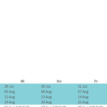
Mi
Do
Fr
29 Jul
30 Jul
31 Jul
05 Aug
06 Aug
07 Aug
12 Aug
13 Aug
14 Aug
19 Aug
20 Aug
21 Aug