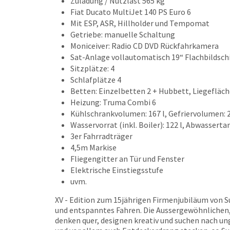
Zuladung / Nutzlast 565 kg
Fiat Ducato MultiJet 140 PS Euro 6
Mit ESP, ASR, Hillholder und Tempomat
Getriebe: manuelle Schaltung
Moniceiver: Radio CD DVD Rückfahrkamera
Sat-Anlage vollautomatisch 19
“
Flachbildsch
Sitzplätze: 4
Schlafplätze 4
Betten: Einzelbetten 2 + Hubbett, Liegefläche
Heizung: Truma Combi 6
Kühlschrankvolumen: 167 l, Gefriervolumen: 2
Wasservorrat (inkl. Boiler): 122 l, Abwasserta
3er Fahrradträger
4,5m Markise
Fliegengitter an Tür und Fenster
Elektrische Einstiegsstufe
uvm.
XV - Edition zum 15jährigen Firmenjubiläum von S
und entspanntes Fahren.
Die Ausser­gewöhnlichen,
denken quer, designen kreativ und suchen nach ung