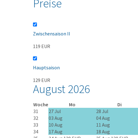
Preise
Zwischensaison II
119 EUR
Hauptsaison
129 EUR
August 2026
Woche
Mo
Di
31
27 Jul
28 Jul
32
03 Aug
04 Aug
33
10 Aug
11 Aug
34
17 Aug
18 Aug