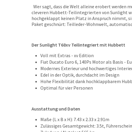
Wer sagt, dass die Welt alleine erobert werden m
cleveren Hubbett-Teilintegrierten von Sunlight w
hochgeklappt keinen Platz in Anspruch nimmt, sind
Paket geschnürt: Teilleder-Wohnwelt, automatis
Der Sunlight T68xv Teilintegriert mit Hubbett
Voll mit Extras - xv Edition
Fiat Ducato Euro 6, 140Ps Motor als Basis - Eu
Modernes Exterieur und hochwertiges Interie
Edel in der Optik, durchdacht im Design
Hohe Flexibilität dank hochklappbarem Hub
Optimal für vier Personen
Ausstattung und Daten
Maße (L x B x H): 7.43 x 2.33 x 2.91m
Zulässiges Gesamtgewicht: 3.5t, Führerschei