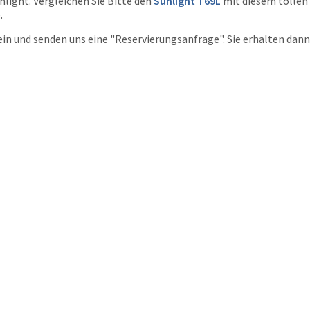
light. Vergleichen Sie Bitte den
Sunlight T69L
mit diesem tollen 
.
ein und senden uns eine "Reservierungsanfrage". Sie erhalten dann