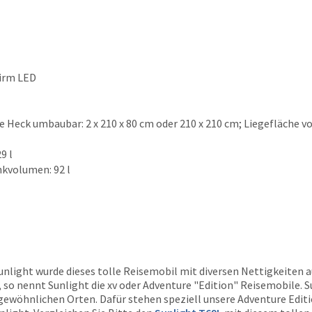
irm LED
 Heck umbaubar: 2 x 210 x 80 cm oder 210 x 210 cm; Liegefläche vo
9 l
nkvolumen: 92 l
unlight wurde dieses tolle Reisemobil mit diversen Nettigkeiten a
 so nennt Sunlight die xv oder Adventure "Edition" Reisemobile.
S
ewöhnlichen Orten. Dafür stehen speziell unsere Adventure Editio