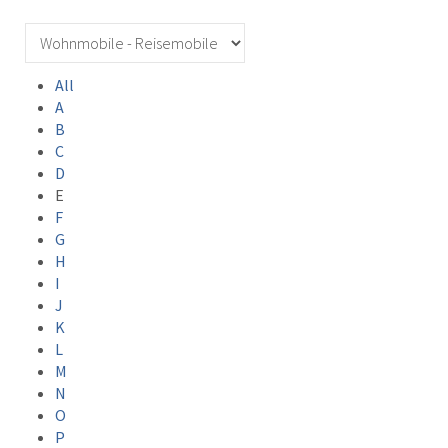
All
A
B
C
D
E
F
G
H
I
J
K
L
M
N
O
P